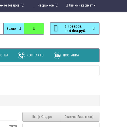
ение товаров (0)
Избранное (0)
Личный кабинет
0
Tоваров,
Везде
на
0 бел.руб.
СТВА
КОНТАКТЫ
ДОСТАВКА
Шкаф Квадро
Спальня Бася шкаф платяной
2020