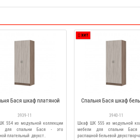
ХИТ
льня Бася шкаф платяной
Спальня Бася шкаф бел
3939-11
3940-11
К 554 из модульной коллекции
Шкаф ШК 555 из модульной ко
и для спальни Бася - это
мебели для спальни Бася
ной плательный двухст..
распашной бельевой двухстворча