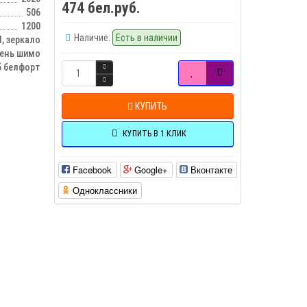
474 бел.руб.
506
1200
Наличие:
Есть в наличии
 зеркало
ень шимо
б белфорт
КУПИТЬ
КУПИТЬ В 1 КЛИК
Facebook
Google+
Вконтакте
Одноклассники