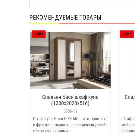
РЕКОМЕНДУЕМЫЕ ТОВАРЫ
ХИТ
ХИТ
Спальня Бася шкаф купе
Спа
(1300х2020х516)
3936-11
Шкаф-купе Бася ШКК-551 - это простата
Шкаф Ш
и функциональность, лаконичный дизайн
мебел
с чёткими линиями. ..
распаш