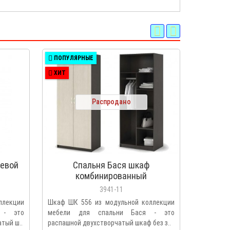
ПОПУЛЯРНЫЕ
ПОПУЛЯ
ХИТ
ХИТ
Распродано
ьевой
Спальня Бася шкаф
Спа
комбинированный
3941-11
ллекции
Шкаф ШК 556 из модульной коллекции
Шкаф ШК 
 - это
мебели для спальни Бася - это
мебели 
тый ш..
распашной двухстворчатый шкаф без з..
распашной