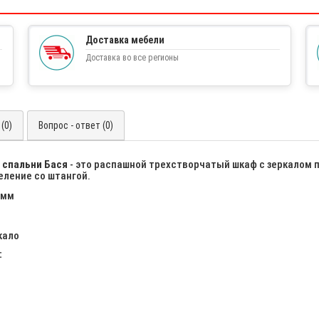
Доставка мебели
Доставка во все регионы
(0)
Вопрос - ответ (0)
 спальни Бася
- это распашной трехстворчатый шкаф с зеркалом 
еление со штангой.
 мм
кало
: