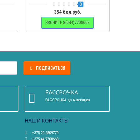
0
354 бел.руб.
ЗВОНИТЕ 8(044)7708668
ПОДПИСАТЬСЯ
РАССРОЧКА
РАССРОЧКА до 4 месяцев
НАШИ КОНТАКТЫ
+375-29-2809779
+375-44-7708668