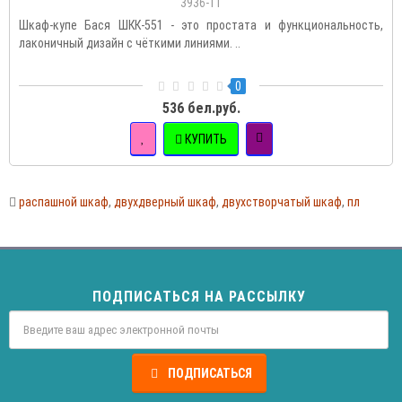
3936-11
Шкаф-купе Бася ШКК-551 - это простата и функциональность,
лаконичный дизайн с чёткими линиями. ..
0
536 бел.руб.
КУПИТЬ
распашной шкаф
,
двухдверный шкаф
,
двухстворчатый шкаф
,
пл
ПОДПИСАТЬСЯ НА РАССЫЛКУ
ПОДПИСАТЬСЯ