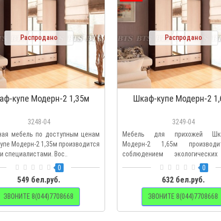
Распродано
Распродано
аф-купе Модерн-2 1,35м
Шкаф-купе Модерн-2 1,
3248-04
3249-04
ная мебель по доступным ценам
Мебель для прихожей Шка
упе Модерн-2 1,35м производится
Модерн-2 1,65м производ
и специалистами. Вос..
соблюдением экологических
Воспольз..
0
0
549 бел.руб.
632 бел.руб.
ЗВОНИТЕ 8(044)7708668
ЗВОНИТЕ 8(044)7708668