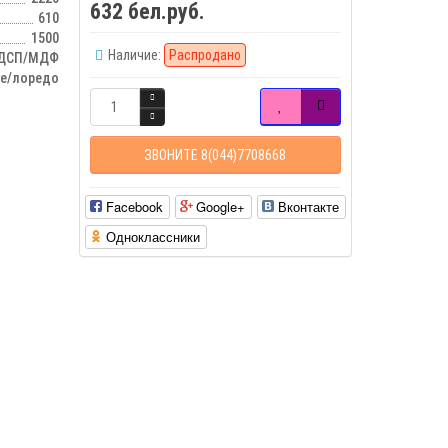
632 бел.руб.
610
1500
Наличие:
Распродано
ДСП/МДФ
ге/лоредо
ЗВОНИТЕ 8(044)7708668
Facebook
Google+
Вконтакте
Одноклассники