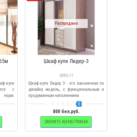
Распродано
65м
Шкаф купе Лидер-3
Шкаф-
3893-11
ф-купе
Шкаф-купе Лидер 3 - это лаконичная по
Шкафы-к
ится с
дизайну модель, с функциональным и
цветовых 
 норм.
продуманным наполнением. ..
цаво", «Д
0
800 бел.руб.
ЗВОНИТЕ 8(044)7708668
З