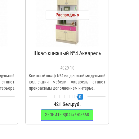
Распродано
Шкаф книжный №4 Акварель
Детска
4029-10
ульной
Книжный шкаф №4 из детской модульной
Детская 
 станет
коллекции мебели Акварель станет
модульно
терьера
прекрасным дополнением интерье..
Акварель 
0
421 бел.руб.
ЗВОНИТЕ 8(044)7708668