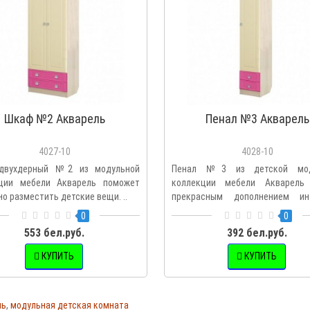
Шкаф №2 Акварель
Пенал №3 Акварель
4027-10
4028-10
двухдерный №2 из модульной
Пенал №3 из детской мод
ции мебели Акварель поможет
коллекции мебели Акварель
о разместить детские вещи. ..
прекрасным дополнением ин
любо..
0
0
553 бел.руб.
392 бел.руб.
КУПИТЬ
КУПИТЬ
ль
,
модульная детская комната