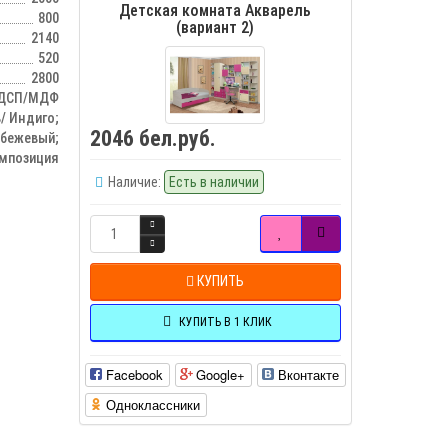
Детская комната Акварель
800
(вариант 2)
2140
520
2800
ДСП/МДФ
/ Индиго;
2046 бел.руб.
 бежевый;
мпозиция
Наличие:
Есть в наличии
КУПИТЬ
КУПИТЬ В 1 КЛИК
Facebook
Google+
Вконтакте
Одноклассники