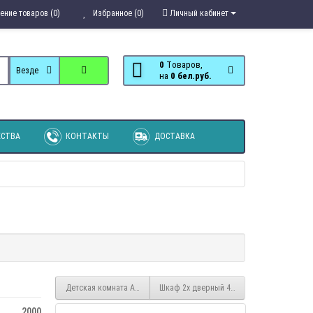
ение товаров (0)
Избранное (0)
Личный кабинет
0
Tоваров,
Везде
на
0 бел.руб.
СТВА
КОНТАКТЫ
ДОСТАВКА
Детская комната Акварель (вариант 1)
Шкаф 2х дверный 4 Евро
2000