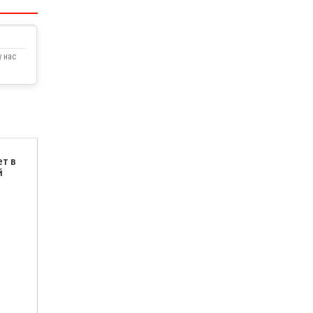
 нас
ет в
й