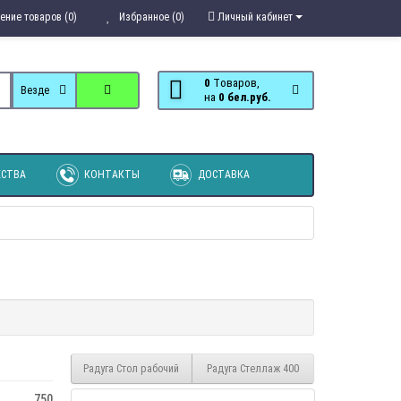
ение товаров (0)
Избранное (0)
Личный кабинет
0
Tоваров,
Везде
на
0 бел.руб.
СТВА
КОНТАКТЫ
ДОСТАВКА
Радуга Стол рабочий
Радуга Стеллаж 400
750