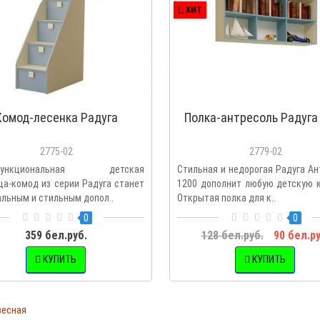
ХИТ
Комод-лесенка Радуга
Полка-антресоль Радуга
2775-02
2779-02
офункциональная детская
Стильная и недорогая Радуга А
ца-комод из серии Радуга станет
1200 дополнит любую детскую к
альным и стильным допол..
Открытая полка для к..
0
0
359 бел.руб.
128 бел.руб.
90 бел.ру
КУПИТЬ
КУПИТЬ
весная