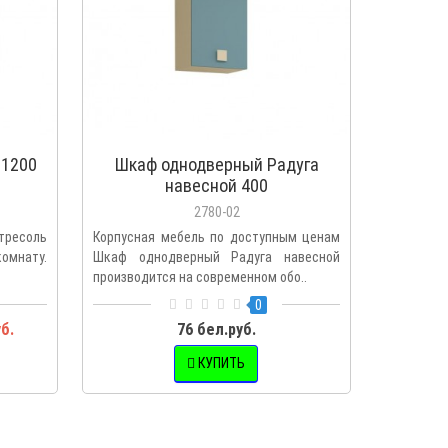
ХИТ
 1200
Шкаф однодверный Радуга
Шк
навесной 400
2780-02
нтресоль
Корпусная мебель по доступным ценам
Угловой 
омнату.
Шкаф однодверный Радуга навесной
коллекц
производится на современном обо..
удачным д
0
б.
76 бел.руб.
472 
КУПИТЬ