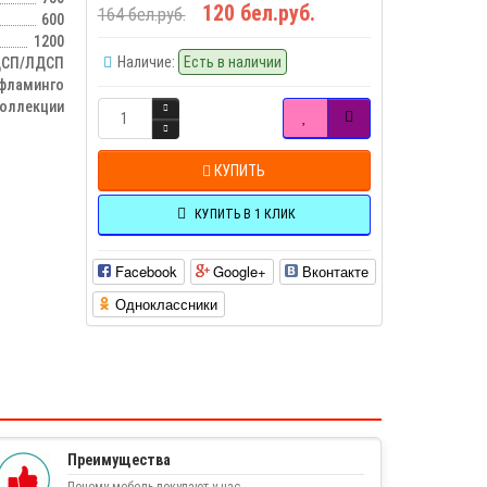
120 бел.руб.
164 бел.руб.
600
1200
Наличие:
Есть в наличии
СП/ЛДСП
фламинго
оллекции
КУПИТЬ
КУПИТЬ В 1 КЛИК
Facebook
Google+
Вконтакте
Одноклассники
Преимущества
Почему мебель покупают у нас