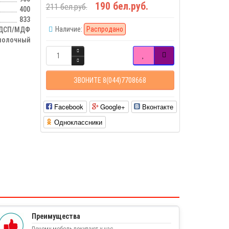
190 бел.руб.
211 бел.руб.
400
833
Наличие:
Распродано
ДСП/МДФ
молочный
ЗВОНИТЕ 8(044)7708668
Facebook
Google+
Вконтакте
Одноклассники
Преимущества
Почему мебель покупают у нас