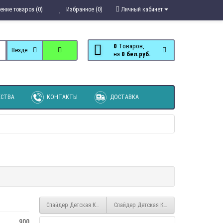
ение товаров (0)
Избранное (0)
Личный кабинет
0
Tоваров,
Везде
на
0 бел.руб.
СТВА
КОНТАКТЫ
ДОСТАВКА
Спайдер Детская Комод малый
Спайдер Детская Кровать с ящиками
900