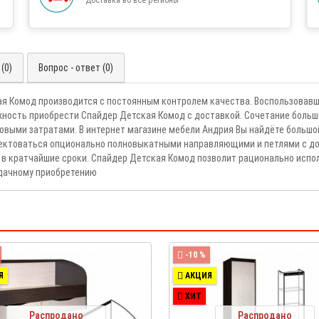
(0)
Вопрос - ответ (0)
я Комод производится с постоянным контролем качества. Воспользовав
жность приобрести Спайдер Детская Комод с доставкой. Сочетание больш
выми затратами. В интернет магазине мебели Андрия Вы найдёте большо
ектоваться опционально полновыкатными направляющими и петлями с дов
р в кратчайшие сроки. Спайдер Детская Комод позволит рационально исп
удачному приобретению
-10 %
Я
АКЦИЯ
ХИТ
Распродано
Распродано