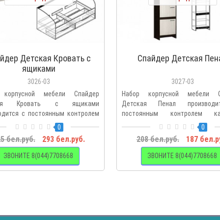
йдер Детская Кровать с
Спайдер Детская Пен
ящиками
3026-03
3027-03
 корпусной мебели Спайдер
Набор корпусной мебели С
кая Кровать с ящиками
Детская Пенал производ
одится с постоянным контролем
постоянным контролем кач
..
Воспользо..
0
0
5 бел.руб.
293 бел.руб.
208 бел.руб.
187 бел.р
ЗВОНИТЕ 8(044)7708668
ЗВОНИТЕ 8(044)7708668