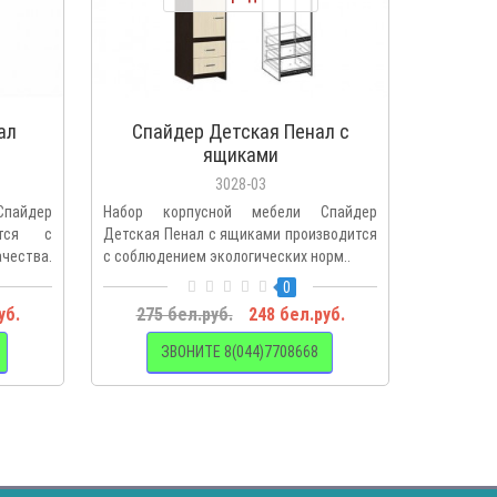
ал
Спайдер Детская Пенал с
Спайд
ящиками
3028-03
пайдер
Набор корпусной мебели Спайдер
Набор к
ится с
Детская Пенал с ящиками производится
Детская 
ества.
с соблюдением экологических норм..
современн
0
уб.
275 бел.руб.
248 бел.руб.
119 
ЗВОНИТЕ 8(044)7708668
З