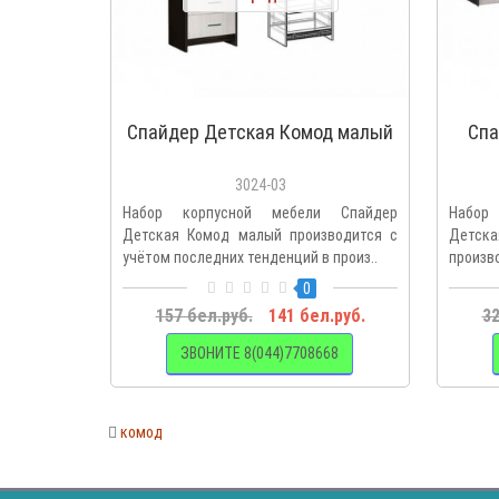
Спайдер Детская Комод малый
Спа
3024-03
Набор корпусной мебели Спайдер
Набор
Детская Комод малый производится с
Детс
учётом последних тенденций в произ..
произв
качеств
0
157 бел.руб.
141 бел.руб.
32
ЗВОНИТЕ 8(044)7708668
комод