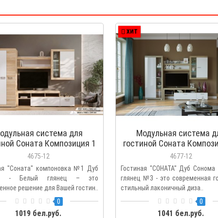
ХИТ
одульная система для
Модульная система д
иной Соната Композиция 1
гостиной Соната Компози
белый глянец
белый глянец
4675-12
4677-12
ая "Соната" компоновка №1 Дуб
Гостиная "СОНАТА" Дуб Сонома 
ма - Белый глянец – это
глянец №3 - это современная г
енное решение для Вашей гостин..
стильный лаконичный диза..
0
0
1019 бел.руб.
1041 бел.руб.