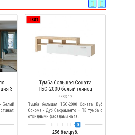
ХИТ
ХИТ
ля
Тумба большая Соната
Шкаф
ция 3
ТБС-2000 белый глянец
Сон
6883-12
- Белый
Тумба большая ТБС-2000 Соната Дуб
Шкаф ШС
остиная:
Сонома - Дуб Сакраменто – ТВ тумба с
Белый гл
откидными фасадами на га..
Соната – 
0
256 бел.руб.