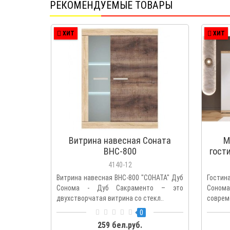
РЕКОМЕНДУЕМЫЕ ТОВАРЫ
ХИТ
ХИТ
Витрина навесная Соната
М
ВНС-800
гост
4140-12
Витрина навесная ВНС-800 "СОНАТА" Дуб
Гостин
Сонома - Дуб Сакраменто – это
Соно
двухстворчатая витрина со стекл..
соврем
0
259 бел.руб.