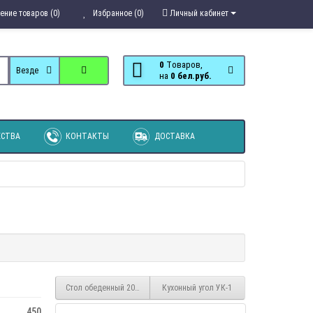
ение товаров (0)
Избранное (0)
Личный кабинет
0
Tоваров,
Везде
на
0 бел.руб.
СТВА
КОНТАКТЫ
ДОСТАВКА
Стол обеденный 2059
Кухонный угол УК-1
450