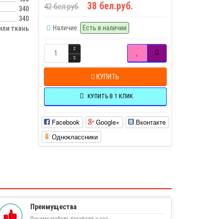
38 бел.руб.
42 бел.руб.
340
340
Наличие:
Есть в наличии
ли ткань
КУПИТЬ
КУПИТЬ В 1 КЛИК
Facebook
Google+
Вконтакте
Одноклассники
Преимущества
Почему мебель покупают у нас