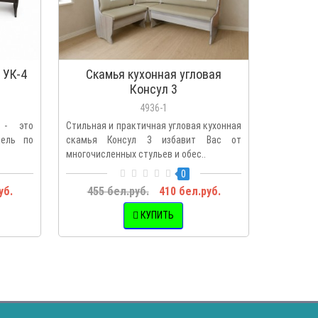
 УК-4
Скамья кухонная угловая
Скам
Консул 3
4936-1
4 - это
Стильная и практичная угловая кухонная
Оформить 
дель по
скамья Консул 3 избавит Вас от
и комфорт
многочисленных стульев и обес..
скамья Ко
0
уб.
455 бел.руб.
410 бел.руб.
399 
КУПИТЬ