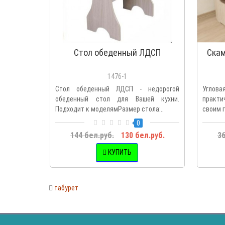
Стол обеденный ЛДСП
Скам
1476-1
Стол обеденный ЛДСП - недорогой
Углов
обеденный стол для Вашей кухни.
практ
Подходит к моделямРазмер стола:..
своим г
0
144 бел.руб.
130 бел.руб.
36
КУПИТЬ
табурет