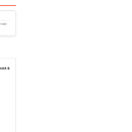
 нас
ная в