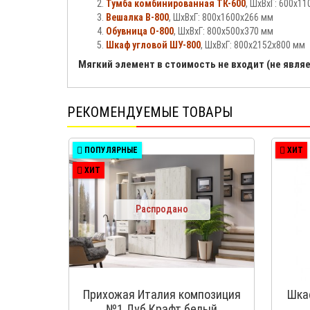
Тумба комбинированная ТК-600
, ШхВхГ: 600х1
Вешалка В-800
, ШхВхГ: 800х1600х266 мм
Обувница О-800
, ШхВхГ: 800х500х370 мм
Шкаф угловой ШУ-800
, ШхВхГ: 800х2152х800 мм
Мягкий элемент в стоимость не входит (не явля
РЕКОМЕНДУЕМЫЕ ТОВАРЫ
ПОПУЛЯРНЫЕ
ХИТ
ХИТ
Распродано
Прихожая Италия композиция
Шка
№1 Дуб Крафт белый