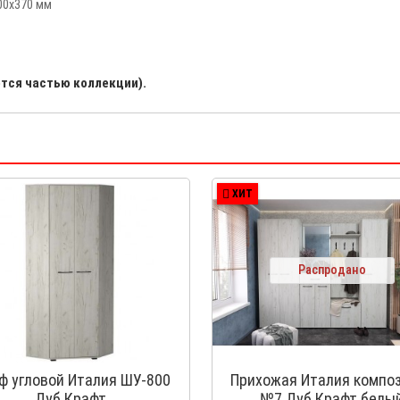
100х370 мм
ется частью коллекции).
ХИТ
Распродано
ф угловой Италия ШУ-800
Прихожая Италия компо
Дуб Крафт
№7 Дуб Крафт белы