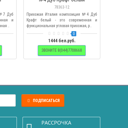
78363-12
 №7 Дуб
Прихожая Италия композиция №4 Дуб
Прихожая
нная и
Крафт белый - это современная и
Крафт б
ная ..
функциональная угловая прихожая, р..
функциона
0
1444 бел.руб.
ЗВОНИТЕ 8(044)7708668
З
ПОДПИСАТЬСЯ
РАССРОЧКА