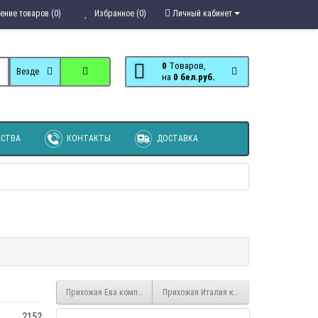
ение товаров (0)
Избранное (0)
Личный кабинет
0
Tоваров,
Везде
на
0 бел.руб.
СТВА
КОНТАКТЫ
ДОСТАВКА
Прихожая Ева композиция 9 Глиняный серый
Прихожая Италия композиция №12 Дуб К
2152