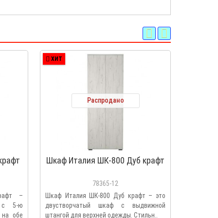
ХИТ
ХИТ
Распродано
крафт
Шкаф Италия ШК-800 Дуб крафт
Шка
ШК-1
78365-12
рафт –
Шкаф Италия ШК-800 Дуб крафт – это
Шкаф с з
 с 5-ю
двустворчатый шкаф с выдвижной
Крафт бе
 на обе
штангой для верхней одежды. Стильн..
полками и