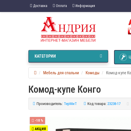
Доставка
Оплата
Информация
КАТЕГОРИИ
Ц
Мебель для спальни
Комоды
Комод-купе К
Комод-купе Конго
Производитель:
ТерМиТ
Код товара:
23238-17
-10 %
АКЦИЯ