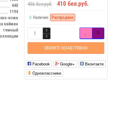
410 бел.руб.
456 бел.руб.
440
1194
Наличие:
Распродано
эко-кожа
жа кайман
темный
оллекции
ЗВОНИТЕ 8(044)7708668
Facebook
Google+
Вконтакте
Одноклассники