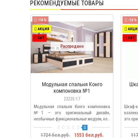
РЕКОМЕНДУЕМЫЕ ТОВАРЫ
-10 %
-10 %
АКЦИЯ
АКЦИ
ХИТ
ХИТ
Распродано
Модульная спальня Конго
Шка
компоновка №1
23235-17
Модульная спальня Конго компоновка
Шкаф-
№1 – это оригинальный дизайн,
коллек
необычные функциональные модули, ко..
это ори
0
1724 бел.руб.
1553 бел.руб.
117