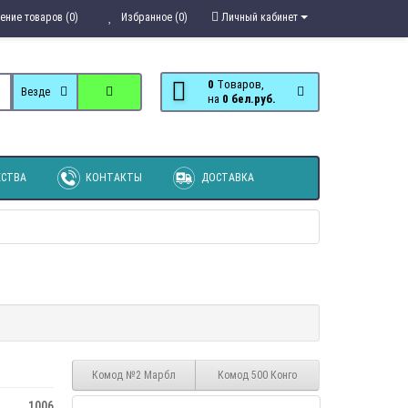
ение товаров (0)
Избранное (0)
Личный кабинет
0
Tоваров,
Везде
на
0 бел.руб.
СТВА
КОНТАКТЫ
ДОСТАВКА
Комод №2 Марбл
Комод 500 Конго
1006