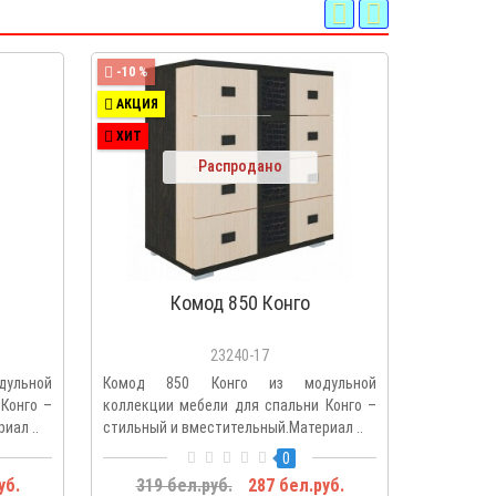
-10 %
-10 %
АКЦИЯ
АКЦИЯ
ХИТ
ХИТ
Распродано
Комод 850 Конго
Ш
23240-17
ульной
Комод 850 Конго из модульной
Шкаф угл
Конго –
коллекции мебели для спальни Конго –
мебели 
иал ..
стильный и вместительный.Материал ..
оригиналь
0
уб.
319 бел.руб.
287 бел.руб.
611 