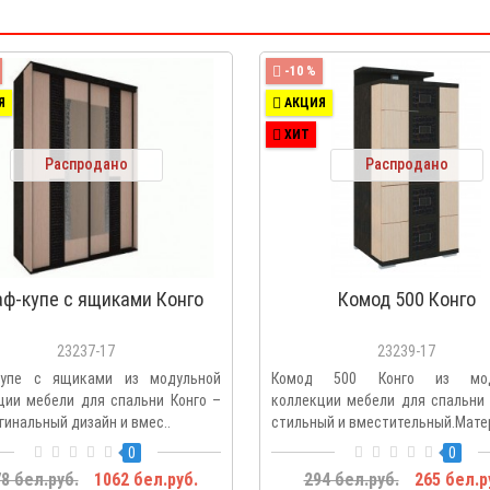
-10 %
Я
АКЦИЯ
ХИТ
Распродано
Распродано
ф-купе с ящиками Конго
Комод 500 Конго
23237-17
23239-17
купе с ящиками из модульной
Комод 500 Конго из мод
ции мебели для спальни Конго –
коллекции мебели для спальни 
гинальный дизайн и вмес..
стильный и вместительный.Матер
0
0
8 бел.руб.
1062 бел.руб.
294 бел.руб.
265 бел.р