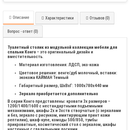
Описание
Характеристики
Отзывов (0)
Вопрос - ответ (0)
Туалетный столик из модульной коллекции мебели для
спальни Конго
– это оригинальный дизайн и
вместительность.
Материал изготовления: ЛДСП, эко-кожа
Цветовое решение: венге/дуб молочный, вставки:
экокожа КАЙМАН Темный
Габаритный размер, ШхВхГ: 1000х780х440 мм
Зеркало приобретается дополнительно
В серии Конго представлены: кровати 3х размеров –
1200/1400/1600 с нестандартными подъемными
механизмами, шкафы 2х и 3хств створчатые (с зеркалами
и без, зеркало с рисунком, имитирующим принт кожи
рептилии), шкаф-купе, комоды 500/850, тумбы
прикроватные, косметический стол с зеркалом, шкафы
настенные с гладильными досками.