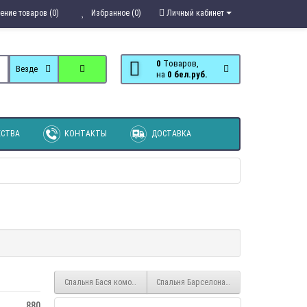
ение товаров (0)
Избранное (0)
Личный кабинет
0
Tоваров,
Везде
на
0 бел.руб.
СТВА
КОНТАКТЫ
ДОСТАВКА
Спальня Бася комод 4 ящика и 2 створки
Спальня Барселона комод 3 ящика
880