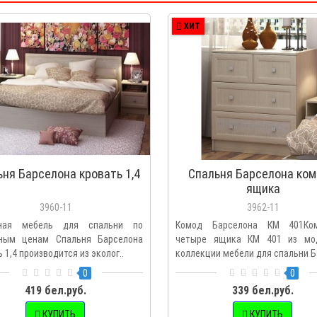
ХИТ
ьня Барселона кровать 1,4
Спальня Барселона ком
ящика
3960-11
3962-11
сная мебель для спальни по
Комод Барселона КМ 401Ко
ным ценам Спальня Барселона
четыре ящика КМ 401 из мо
 1,4 производится из эколог..
коллекции мебели для спальни Б
0
0
419 бел.руб.
339 бел.руб.
КУПИТЬ
КУПИТЬ