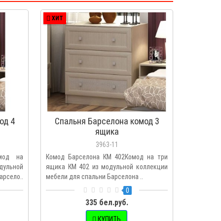
ХИТ
ПОПУЛЯ
ХИТ
од 4
Спальня Барселона комод 3
Спальн
ящика
3963-11
мод на
Комод Барселона КМ 402Комод на три
Корпусн
дульной
ящика КМ 402 из модульной коллекции
доступны
арсело..
мебели для спальни Барселона ..
макияжный
0
335 бел.руб.
КУПИТЬ
З