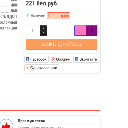
221 бел.руб.
480
860
Наличие:
Распродано
СП/ЛДСП
 молочный
оллекции
ЗВОНИТЕ 8(044)7708668
Facebook
Google+
Вконтакте
Одноклассники
Преимущества
Почему мебель покупают у нас