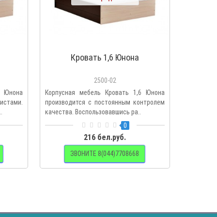
Кровать 1,6 Юнона
Кров
2500-02
4 Юнона
Корпусная мебель Кровать 1,6 Юнона
Выбрать п
истами.
производится с постоянным контролем
отказат
.
качества. Воспользовавшись ра..
Полуторна
0
216 бел.руб.
ЗВОНИТЕ 8(044)7708668
З