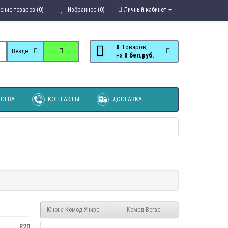
ение товаров (0)
Избранное (0)
Личный кабинет
0
Tоваров,
Везде
на
0 бел.руб.
СТВА
КОНТАКТЫ
ДОСТАВКА
Юнона Комод Универсальный
Комод Вегас
820