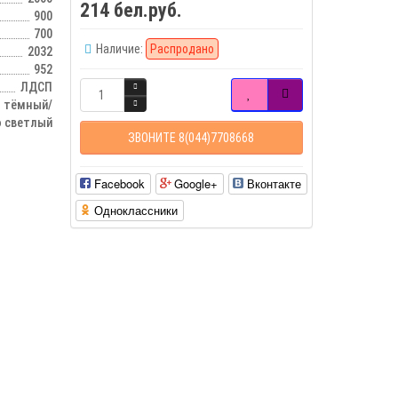
214 бел.руб.
900
700
Наличие:
Распродано
2032
952
ЛДСП
о тёмный/
 светлый
ЗВОНИТЕ 8(044)7708668
Facebook
Google+
Вконтакте
Одноклассники