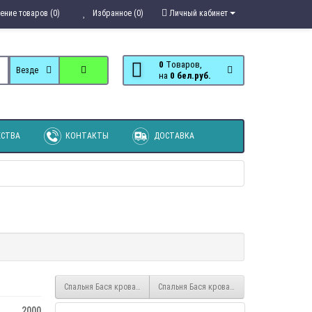
ение товаров (0)
Избранное (0)
Личный кабинет
0
Tоваров,
Везде
на
0 бел.руб.
СТВА
КОНТАКТЫ
ДОСТАВКА
Спальня Бася кровать 0,8
Спальня Бася кровать 1,2
2000