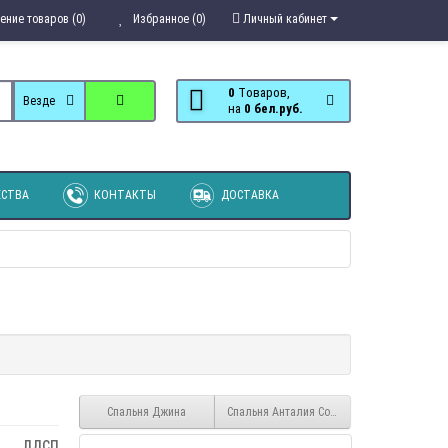
ение товаров (0)
Избранное (0)
Личный кабинет
0
Tоваров,
Везде
на
0 бел.руб.
СТВА
КОНТАКТЫ
ДОСТАВКА
Спальня Джина
Спальня Анталия Сонома - Белый Софт
ЛДСП