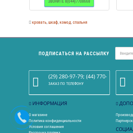
ЗВОНИТЕ 8(044)7708668
кровать
,
шкаф
,
комод
,
спальня
ПОДПИСАТЬСЯ НА РАССЫЛКУ
(29) 280-97-79; (44) 770-86-68
ЗАКАЗ ПО ТЕЛЕФОНУ
ИНФОРМАЦИЯ
ДОПО
О магазине
Производ
Политика конфиденциальности
Партнерск
Условия соглашения
СОЦИА
Рассрочка платежа