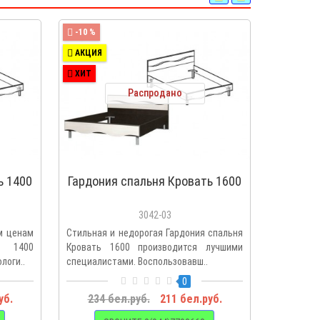
-10 %
-10 %
АКЦИЯ
АКЦИЯ
ХИТ
ХИТ
Распродано
ь 1400
Гардония спальня Кровать 1600
Гар
пр
3042-03
м ценам
Стильная и недорогая Гардония спальня
Стильная 
ь 1400
Кровать 1600 производится лучшими
Тумба 
логи..
специалистами. Воспользовавш..
производи
0
уб.
234 бел.руб.
211 бел.руб.
153 