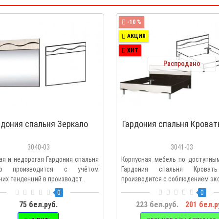
-10 %
АКЦИЯ
ХИТ
Распродано
рдония спальня Зеркало
Гардония спальня Кроват
3040-03
3041-03
ая и недорогая Гардония спальня
Корпусная мебель по доступны
ло производится с учётом
Гардония спальня Кроват
них тенденций в производст..
производится с соблюдением эко
0
0
75 бел.руб.
223 бел.руб.
201 бел.р