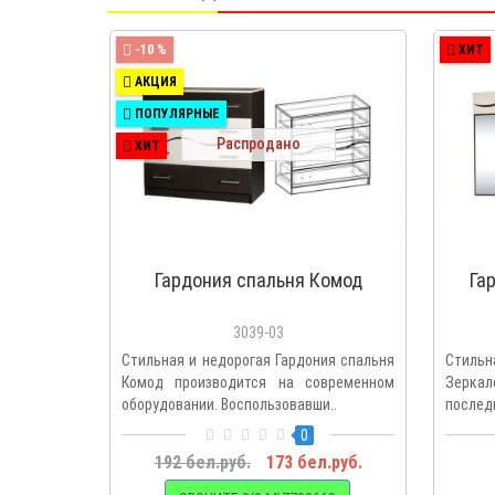
-10 %
ХИТ
АКЦИЯ
ПОПУЛЯРНЫЕ
Распродано
ХИТ
Гардония спальня Комод
Га
3039-03
Стильная и недорогая Гардония спальня
Стильн
Комод производится на современном
Зерка
оборудовании. Воспользовавши..
послед
0
192 бел.руб.
173 бел.руб.