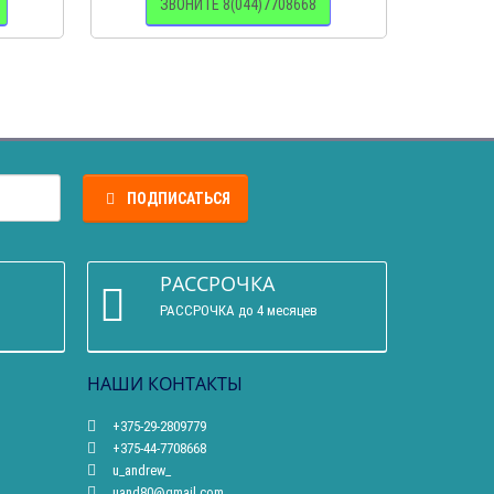
ЗВОНИТЕ 8(044)7708668
З
ПОДПИСАТЬСЯ
РАССРОЧКА
РАССРОЧКА до 4 месяцев
НАШИ КОНТАКТЫ
+375-29-2809779
+375-44-7708668
u_andrew_
uand80@gmail.com