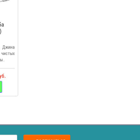
ба
)
) Джина
 чистых
ы..
уб.