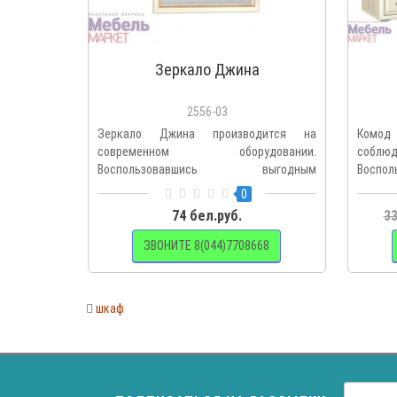
Зеркало Джина
2556-03
Зеркало Джина производится на
Комо
современном оборудовании.
соблю
Воспользовавшись выгодным
Восп
предложением по по..
предло
0
74 бел.руб.
33
ЗВОНИТЕ 8(044)7708668
шкаф