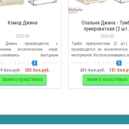
Комод Джина
Спальня Джина - Тум
прикроватная (2 шт.
2557-03
2559-03
д Джина производится с
Тумба прикроватная (2 шт.
дением экологических норм.
производится из экологически
ользовавшись выгодным
материалов. Воспользовавшись в
жением по..
0
0
9 бел.руб.
305 бел.руб.
201 бел.руб.
181 бел.р
ЗВОНИТЕ 8(044)7708668
ЗВОНИТЕ 8(044)7708668