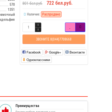
722 бел.руб.
801 бел.руб.
570
1351
Наличие:
Распродано
рамочный
адельфия
ЗВОНИТЕ 8(044)7708668
Facebook
Google+
Вконтакте
Одноклассники
Преимущества
Почему мебель покупают у нас