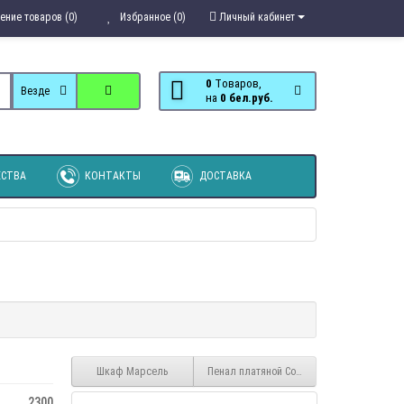
ение товаров (0)
Избранное (0)
Личный кабинет
0
Tоваров,
Везде
на
0 бел.руб.
СТВА
КОНТАКТЫ
ДОСТАВКА
Шкаф Марсель
Пенал платяной Софи
2300