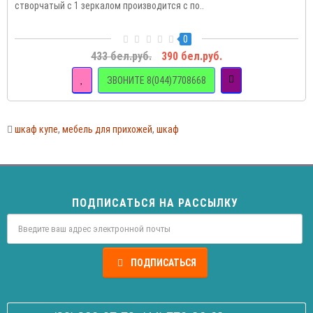
створчатый с 1 зеркалом производится с по..
0
433 бел.руб.
390 бел.руб.
ЗВОНИТЕ 8(044)7708668
шкаф купе
,
мебель для прихожей
,
шкаф
ПОДПИСАТЬСЯ НА РАССЫЛКУ
ПОДПИСАТЬСЯ