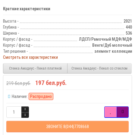
Краткие характеристики
Высота -
2021
Глубина -
440
Ширина -
536
Корпус / фасад -
ЛДСП/Рамочный МДФ/МДФ
Корпус / фасад -
Венге/Дуб молочный
Тип решения -
элемент коллекции
Смотреть все характеристики
Стенка Амадеус - Пенал платяной
Стенка Амадеус - Пенал со стеклом
197 бел.руб.
219 бел.руб.
Наличие:
Распродано
ЗВОНИТЕ 8(044)7708668