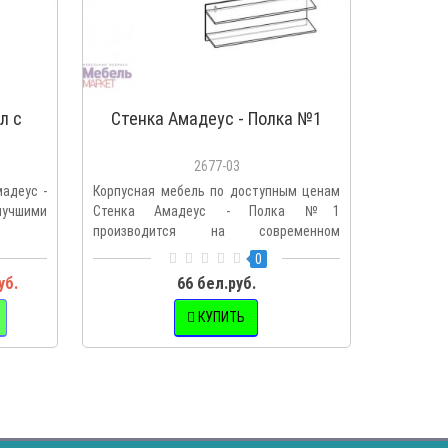
л с
Стенка Амадеус - Полка №1
Стенк
2677-03
мадеус -
Корпусная мебель по доступным ценам
Стильная 
лучшими
Стенка Амадеус - Полка №1
Полка №
производится на современном
последних
оборудован..
0
уб.
66 бел.руб.
КУПИТЬ