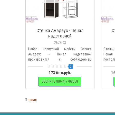
Стенка Амадеус - Пенал
С
надставной
2673-03
Набор корпусной мебели Стенка
Стильн
Амадеус - Пенал надставной
Пенал
производится с соблюдением
постоя
экологических но..
0
173 бел.руб.
16
ЗВОНИТЕ 8(044)7708668
пенал