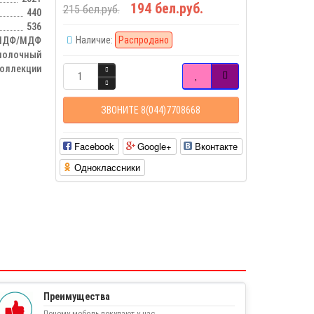
194 бел.руб.
215 бел.руб.
440
536
Наличие:
Распродано
МДФ/МДФ
молочный
оллекции
ЗВОНИТЕ 8(044)7708668
Facebook
Google+
Вконтакте
Одноклассники
Преимущества
Почему мебель покупают у нас