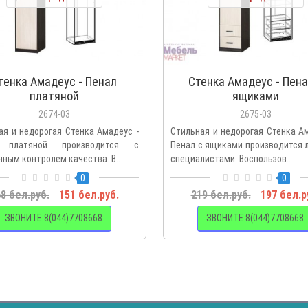
тенка Амадеус - Пенал
Стенка Амадеус - Пена
платяной
ящиками
2674-03
2675-03
ая и недорогая Стенка Амадеус -
Стильная и недорогая Стенка А
 платяной производится с
Пенал с ящиками производится 
нным контролем качества. В..
специалистами. Воспользов..
0
0
8 бел.руб.
151 бел.руб.
219 бел.руб.
197 бел.р
ЗВОНИТЕ 8(044)7708668
ЗВОНИТЕ 8(044)7708668