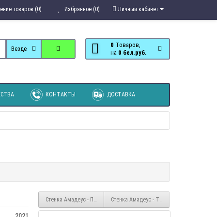
ение товаров (0)
Избранное (0)
Личный кабинет
0
Tоваров,
Везде
на
0 бел.руб.
СТВА
КОНТАКТЫ
ДОСТАВКА
Стенка Амадеус - Пенал с ящиками
Стенка Амадеус - Тумба №1
2021