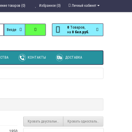
ение товаров (0)
Избранное (0)
Личный кабинет
0
Tоваров,
Везде
на
0 бел.руб.
СТВА
КОНТАКТЫ
ДОСТАВКА
Кровать двуспальная К-1,6
Кровать односпальная КСП-0,9
1950