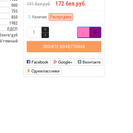
172 бел.руб.
191 бел.руб.
800
755
Наличие:
Распродано
850
1982
ЛДСП
Венге/дуб
й/темный
ЗВОНИТЕ 8(044)7708668
Facebook
Google+
Вконтакте
Одноклассники