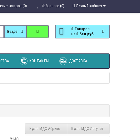
ение товаров (0)
Избранное (0)
Личный кабинет
0
Tоваров,
Везде
на
0 бел.руб.
СТВА
КОНТАКТЫ
ДОСТАВКА
Кухня МДФ Абрикосовый металлик
Кухня МДФ Летучая мышь
2140