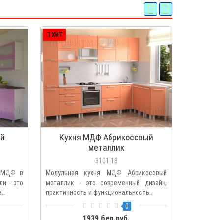
ХИТ
ХИТ
ый
Кухня МДФ Абрикосовый
Кухн
металлик
3101-18
и МДФ в
Модульная кухня МДФ Абрикосовый
Модульна
и - это
металлик - это современный дизайн,
это совре
..
практичность и функциональность..
и функцио
0
1939 бел.руб.