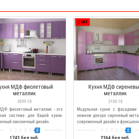
ХИТ
ухня МДФ фиолетовый
Кухня МДФ сиренев
металлик
металлик
3099-18
3100-18
МДФ фиолетовый металлик - это
Модульная кухня с фасадам
ная система для Вашей кухни.
нежном декоре сиреневый метал
енный лаконичный дизайн..
современный дизайн и функциона
0
0
1743 бел.руб.
2364 бел.руб.