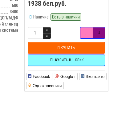
1938 бел.руб.
600
3400
Наличие:
Есть в наличии
ДСП/МДФ
ый глянец
 система
КУПИТЬ
КУПИТЬ В 1 КЛИК
Facebook
Google+
Вконтакте
Одноклассники