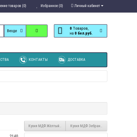
ение товаров (0)
Избранное (0)
Личный кабинет
0
Tоваров,
Везде
на
0 бел.руб.
СТВА
КОНТАКТЫ
ДОСТАВКА
Кухня МДФ Жёлтый глянец
Кухня МДФ Зебрано золото
2140