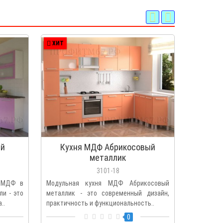
ХИТ
ХИТ
ый
Кухня МДФ Абрикосовый
Кухн
металлик
3101-18
и МДФ в
Модульная кухня МДФ Абрикосовый
Модульна
и - это
металлик - это современный дизайн,
это сов
..
практичность и функциональность..
цветовом 
0