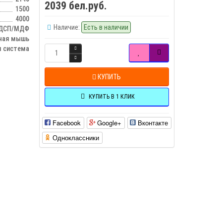
2039 бел.руб.
1500
4000
Наличие:
Есть в наличии
ДСП/МДФ
чая мышь
 система
КУПИТЬ
КУПИТЬ В 1 КЛИК
Facebook
Google+
Вконтакте
Одноклассники