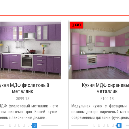
ХИТ
ухня МДФ фиолетовый
Кухня МДФ сиренев
металлик
металлик
3099-18
3100-18
МДФ фиолетовый металлик - это
Модульная кухня с фасадам
ная система для Вашей кухни.
нежном декоре сиреневый метал
енный лаконичный дизайн..
современный дизайн и функциона
0
0